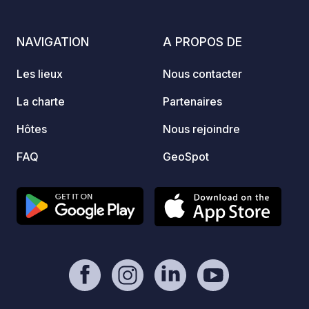
poneys
sept 
NAVIGATION
A PROPOS DE
campin
ferme.
Les lieux
Nous contacter
liberté
brabançonne. R
La charte
Partenaires
votre emp
Hôtes
Nous rejoindre
CHARM
Ranch 
FAQ
GeoSpot
Zaligh
plus b
braban
sa pla
« Cont
charma
boutiq
à vélo en
access