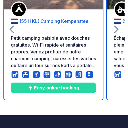
(5511 KL) Camping Kempenstee
(5
Petit camping paisible avec douches
Échapp
gratuites, Wi-Fi rapide et sanitaires
plein 
propres. Venez profiter de notre
empla
charmant camping, caresser les vaches
saloon
ou faire un tour sur nos karts à pédales
vous a
gratuits. Nous sommes ouverts toute
BIENV
l'année. L'accès aux toilettes est gratuit
Découv
pour nos clients. À bientôt !
Centr
Easy online booking
lieu u
amour 
conviv
10
25
4.8
★
Photos
Commentaires
Note
souhai
Ranch ! Profitez d'un centre éq
animé 