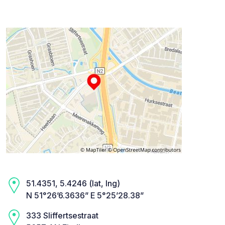
51.4351, 5.4246 (lat, lng)
N 51°26’6.3636” E 5°25’28.38”
333 Sliffertsestraat