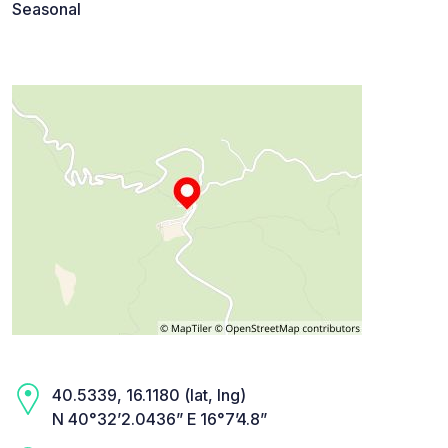
Seasonal
40.5339, 16.1180 (lat, lng)
N 40°32’2.0436” E 16°7’4.8”