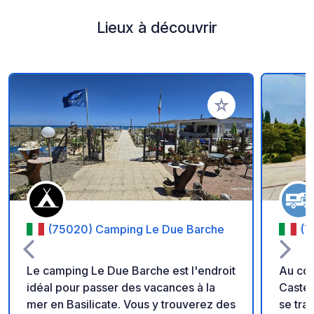
Lieux à découvrir
Ajouter à vos favori
(75020) Camping Le Due Barche
(7
Le camping Le Due Barche est l'endroit
Au cœu
idéal pour passer des vacances à la
Castel
mer en Basilicate. Vous y trouverez des
se tra