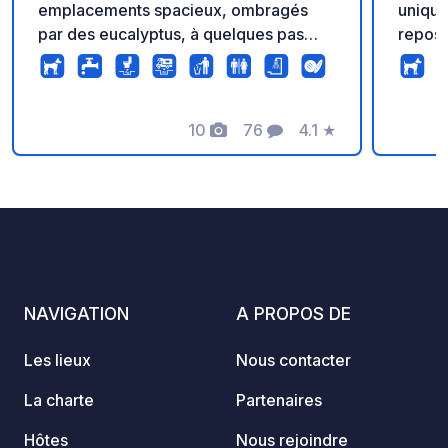
emplacements spacieux, ombragés
unique
par des eucalyptus, à quelques pas
repos 
d'une plage de sable doré infinie et
électr
intacte, pour un séjour en pleine nature
et dou
et une détente absolue. Découvrez nos
en 10 
offres sur notre site internet ou
10
76
4.1
★
Ouvert
Photos
Commentaires
Note
contactez-nous par email et réservez
vos vacances dès maintenant !
NAVIGATION
A PROPOS DE
Les lieux
Nous contacter
La charte
Partenaires
Hôtes
Nous rejoindre