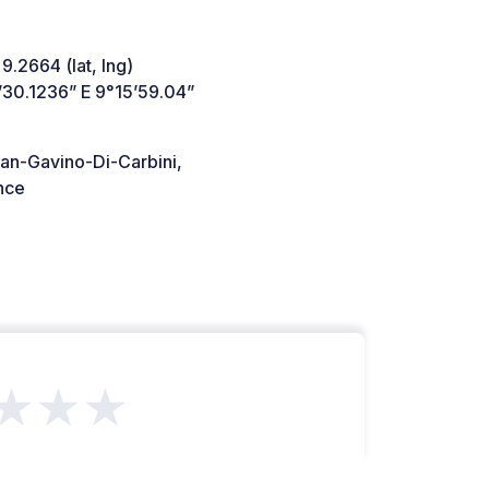
 9.2664 (lat, lng)
’30.1236” E 9°15’59.04”
an-Gavino-Di-Carbini,
nce
★★★