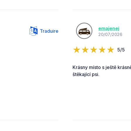
emajenej
Traduire
20/07/2026
5/5
Krásny místo s ještě krásn
štěkající psi.