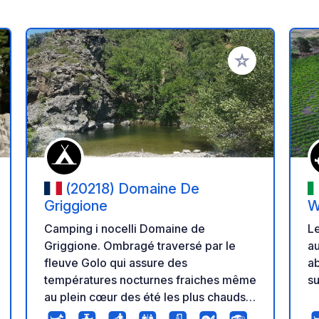
r à vos favoris
Ajouter à vos fav
(20218) Domaine De
Griggione
W
Camping i nocelli Domaine de
Le
Griggione. Ombragé traversé par le
au
fleuve Golo qui assure des
a
températures nocturnes fraiches même
su
au plein cœur des été les plus chauds
plages et baignades possibles au bord