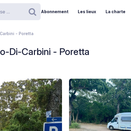
Abonnement
Les lieux
La charte
Rechercher
arbini - Poretta
o-Di-Carbini - Poretta