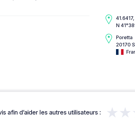
41.6417,
N 41°38
Poretta
20170 S
Fra
★★
s afin d’aider les autres utilisateurs :