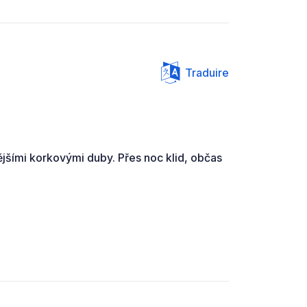
Traduire
ějšími korkovými duby. Přes noc klid, občas