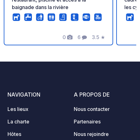
baignade dans la rivière
les cy
direct
aux ac
vignobles lo
0
6
3.5
★
tranqu
Photos
Commentaires
Note
gamme 
campin
servic
ouverte 24h/2
CAMPI
*Pour 
temps 
NAVIGATION
A PROPOS DE
emplac
officie
Les lieux
Nous contacter
Web"" 
La charte
Partenaires
Hôtes
Nous rejoindre