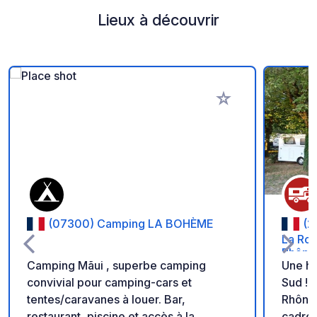
Lieux à découvrir
Ajouter à vos favori
(07300) Camping LA BOHÈME
(2
La Roc
Rhône
Camping Mãui , superbe camping
Une ha
convivial pour camping-cars et
Sud ! 
tentes/caravanes à louer. Bar,
Rhône,
restaurant, piscine et accès à la
cadre 