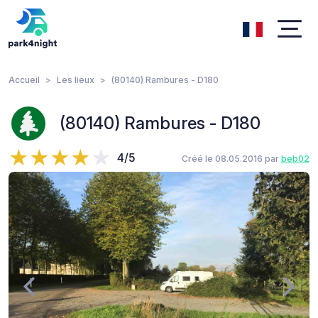
Accueil
Les lieux
(80140) Rambures - D180
(80140) Rambures - D180
4/5
Créé le 08.05.2016 par
beb02