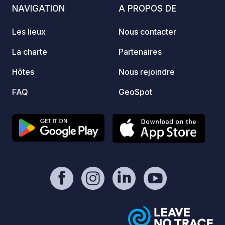
vendre
NAVIGATION
A PROPOS DE
saison
attend
Les lieux
Nous contacter
leur pe
nous n
La charte
Partenaires
favori
Hôtes
Nous rejoindre
:-).
FAQ
GeoSpot