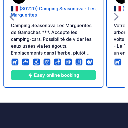
(80220) Camping Seasonova - Les
(7
Marguerites
Camping Seasonova Les Marguerites
Votre 
de Gamaches ***. Accepte les
arboré
camping-cars. Possibilité de vider les
voitur
eaux usées via les égouts.
- Le T
Emplacements dans l'herbe, plutôt
un end
stabilisés, très spacieux et ombragés.
campin
Piscine, lave-linge sont également
et cha
accessibles aux camping-cars.
pataug
Easy online booking
de sole
bonheu
jeux d
4
12
3.6
★
Photos
Commentaires
Note
et un 
dégust
cocktai
saison