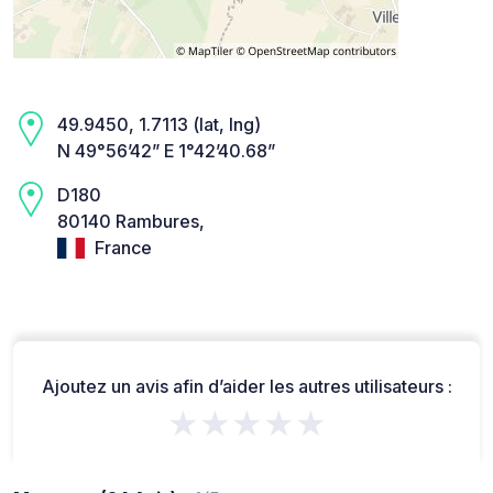
49.9450, 1.7113 (lat, lng)
N 49°56’42” E 1°42’40.68”
D180
80140 Rambures,
France
Ajoutez un avis afin d’aider les autres utilisateurs :
★★★★★