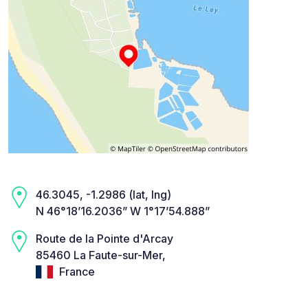
46.3045, -1.2986 (lat, lng)
N 46°18’16.2036” W 1°17’54.888”
Route de la Pointe d'Arcay
85460 La Faute-sur-Mer,
France