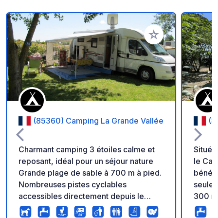
Ajouter à vos favori
(85360) Camping La Grande Vallée
(8
Charmant camping 3 étoiles calme et
Situé 
reposant, idéal pour un séjour nature
le Cam
Grande plage de sable à 700 m à pied.
bénéfi
Nombreuses pistes cyclables
seulem
accessibles directement depuis le
300 mè
camping Emplacements spacieux au
commer