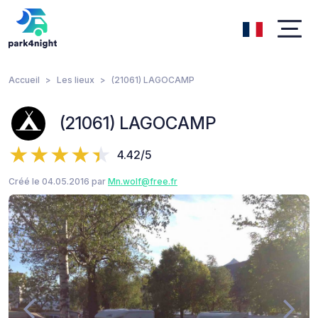
Accueil
Les lieux
(21061) LAGOCAMP
(21061) LAGOCAMP
4.42/5
Créé le 04.05.2016 par
Mn.wolf@free.fr