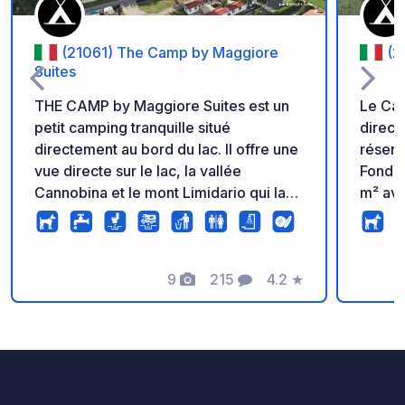
(21061) The Camp by Maggiore
(2
Suites
THE CAMP by Maggiore Suites est un
Le Cam
petit camping tranquille situé
direct
directement au bord du lac. Il offre une
réserv
vue directe sur le lac, la vallée
Fondo
Cannobina et le mont Limidario qui la
m² ave
surplombe. Le ferry est facilement
équipé
accessible à pied. Les emplacements
d’eau 
sont engazonnés et offrent
TV sat
suffisamment de place pour les tentes,
9
215
4.2
★
avec s
Photos
Commentaires
Note
les camping-cars et les caravanes (les
bébé, 
longueurs supérieures à 7m doivent en
à pièc
tout cas être annoncées). Des
statio
raccordements à l'électricité et à l'eau
autori
sont disponibles et le terrain offre une
unique