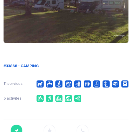
#33868 - CAMPING
11 services
5 activités