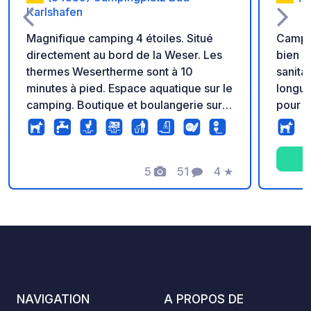
Karlshafen
Magnifique camping 4 étoiles. Situé
Campi
directement au bord de la Weser. Les
bien e
thermes Wesertherme sont à 10
sanita
minutes à pied. Espace aquatique sur le
longue
camping. Boutique et boulangerie sur
pour c
place. Réservez votre séjour en ligne
calme,
directement sur notre site web.
enfant
publiq
5
51
4
★
douche
Photos
Commentaires
Note
bon Wi
NAVIGATION
A PROPOS DE