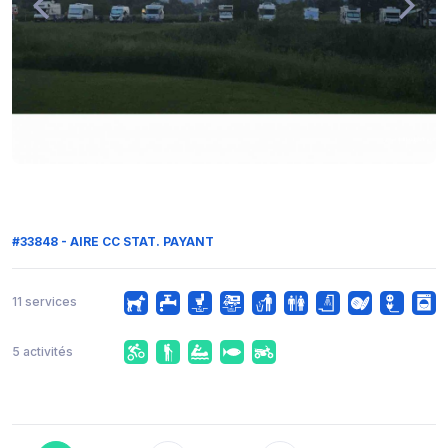
#33848 - AIRE CC STAT. PAYANT
11 services
5 activités