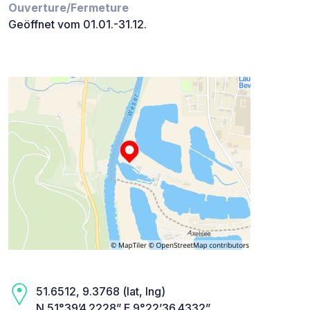
Ouverture/Fermeture
Geöffnet vom 01.01.-31.12.
51.6512, 9.3768 (lat, lng)
N 51°39’4.2228” E 9°22’36.4332”