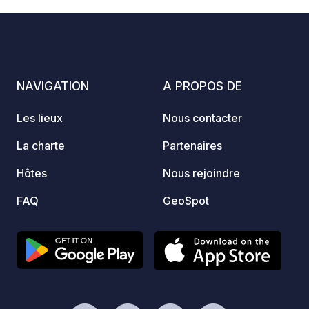
Aire de jeux / Enfants bienvenus ▪ Wi-Fi
(fournisseur de point d'accès) ▪
Situation calme ▪ Accès rapide aux
autoroutes A28 et A29 ▪ Lave-linge et
sèche-linge à pièces Nous ne
NAVIGATION
A PROPOS DE
réservons pas d'emplacements sur
notre camping.
Les lieux
Nous contacter
La charte
Partenaires
Hôtes
Nous rejoindre
FAQ
GeoSpot