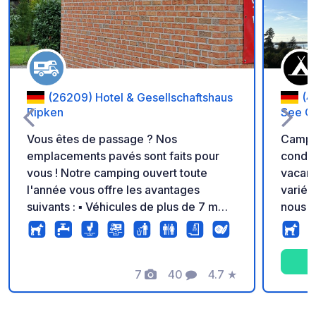
(26209) Hotel & Gesellschaftshaus
(4
Ripken
See C1
Vous êtes de passage ? Nos
Campi
emplacements pavés sont faits pour
condit
vous ! Notre camping ouvert toute
vacanc
l'année vous offre les avantages
variée
suivants : ▪ Véhicules de plus de 7 m
nous d
autorisés ▪ Toilettes et douches ▪
décont
Électricité ▪ Déchetterie ▪ Vidange au
charma
niveau du sol ▪ Vidange de toilettes
chimiques ▪ Eau potable ▪ Service
7
40
4.7
★
Photos
Commentaires
Note
boulangerie ▪ Petit-déjeuner (sur
réservation) ▪ Restaurant / Biergarten ▪