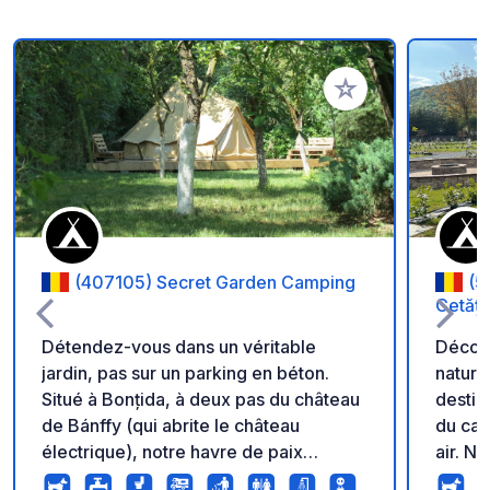
Ajouter à vos favori
(407105) Secret Garden Camping
(5
Cetăți
Détendez-vous dans un véritable
Découv
jardin, pas sur un parking en béton.
nature
Situé à Bonțida, à deux pas du château
destin
de Bánffy (qui abrite le château
du cam
électrique), notre havre de paix
air. Notre camping offre d'excellentes
verdoyant vous offre un ombrage
condit