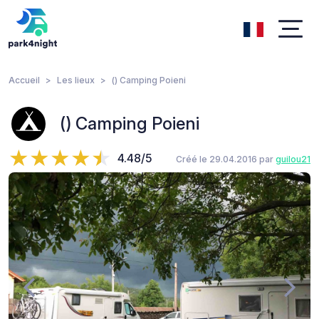
Accueil
Les lieux
() Camping Poieni
() Camping Poieni
4.48/5
Créé le 29.04.2016 par
guilou21