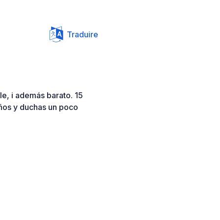
Traduire
e, i además barato. 15
años y duchas un poco