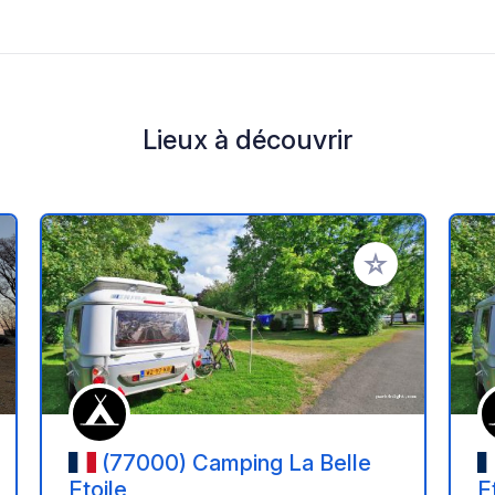
Lieux à découvrir
r à vos favoris
Ajouter à vos fav
(77000) Camping La Belle
Etoile
E