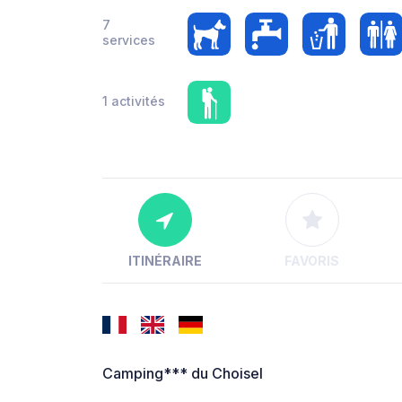
7
services
1 activités
ITINÉRAIRE
FAVORIS
Camping*** du Choisel