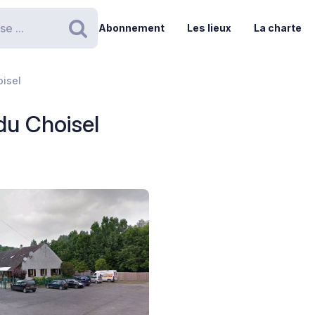
Abonnement
Les lieux
La charte
Rechercher
isel
du Choisel