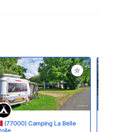
oris
Ajouter à vos favoris
(77000) Camping La Belle
(51500
toile
de Monta