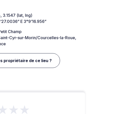
 3.1547 (lat, lng)
’27.0036” E 3°9’16.956”
Petit Champ
aint-Cyr-sur-Morin/Courcelles-la-Roue,
nce
s propriétaire de ce lieu ?
★★★