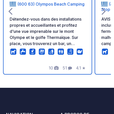
(600 63) Olympos Beach Camping
(4
Stop
Détendez-vous dans des installations
AVIS IMPORT
propres et accueillantes et profitez
inclus
d'une vue imprenable sur le mont
fermée. Nous ne po
Olympe et le golfe Thermaïque. Sur
malheu
place, vous trouverez un bar, un
campeur
restaurant, un service de restauration
vous r
rapide, une supérette, du café et des
compr
petits-déjeuners : tout ce qu'il vous faut
accuei
pour des vacances parfaites !
10
51
4.1
★
Aire d
Photos
Commentaires
Note
fiable en Épire
Trieth
et fac
repose
sortie
théâtr
seulem