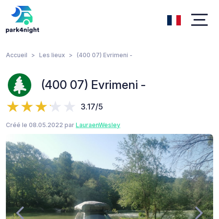
Accueil
Les lieux
(400 07) Evrimeni -
(400 07) Evrimeni -
3.17/5
Créé le 08.05.2022 par
LauraenWesley