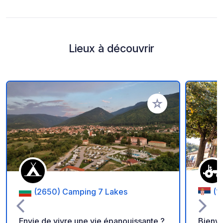
Lieux à découvrir
Ajouter à vos favori
(2650) Camping 7 Lakes
(1
Envie de vivre une vie épanouissante ?
Bienve