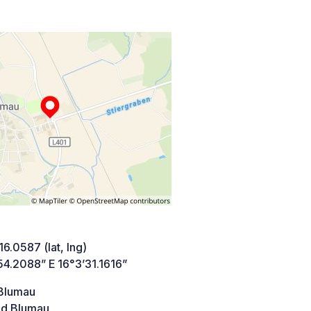
16.0587 (lat, lng)
54.2088” E 16°3’31.1616”
Blumau
d Blumau,