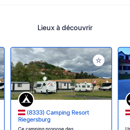
Lieux à découvrir
r à vos favoris
Ajouter à vos fav
(8333) Camping Resort
Riegersburg
Un
Ce camping propose des