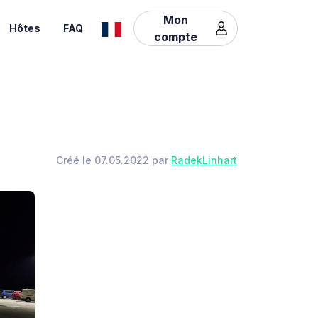
Mon
Hôtes
FAQ
compte
Créé le 07.05.2022 par
RadekLinhart