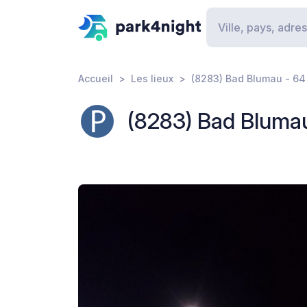
Accueil
Les lieux
(8283) Bad Blumau - 6
(8283) Bad Bluma