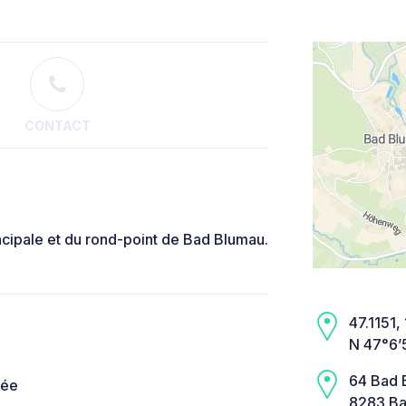
CONTACT
incipale et du rond-point de Bad Blumau.
47.1151, 
N 47°6’
64 Bad 
née
8283 Ba