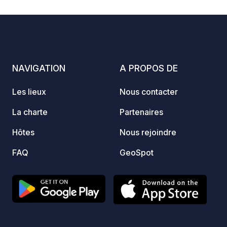
magie du plein air!
Merci 
lieu! :) Rappel : - Pensez à enregistrer
le geo
véhicu
Pas de
NAVIGATION
A PROPOS DE
sans c
Paypal
Les lieux
Nous contacter
https:
La charte
Partenaires
Hôtes
Nous rejoindre
FAQ
GeoSpot