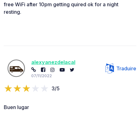
free WiFi after 10pm getting quired ok for a night
resting.
alexyanezdelacal
Traduire
07/11/2022
3/5
Buen lugar