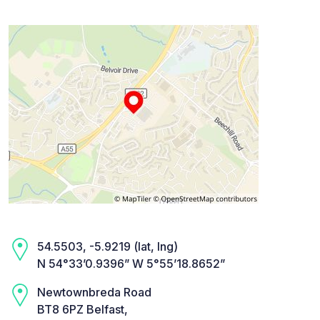
54.5503, -5.9219 (lat, lng)
N 54°33’0.9396” W 5°55’18.8652”
Newtownbreda Road
BT8 6PZ Belfast,