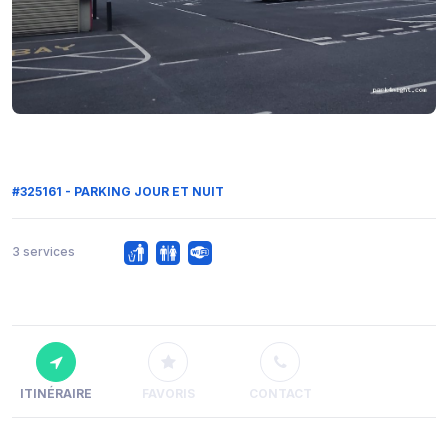
#325161 - PARKING JOUR ET NUIT
3 services
ITINÉRAIRE
FAVORIS
CONTACT