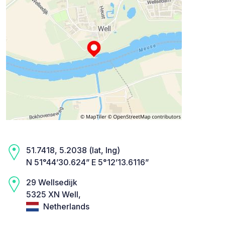
51.7418, 5.2038 (lat, lng)
N 51°44’30.624” E 5°12’13.6116”
29 Wellsedijk
5325 XN Well,
Netherlands