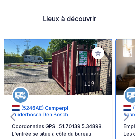
Lieux à découvrir
Ajouter à vos favori
(5246AE) Camperpl
(5
Zuiderbosch.Den Bosch
Raamh
Coordonnées GPS : 51.70139 5.34898.
Emplac
L'entrée se situe à côté du bureau
Les du