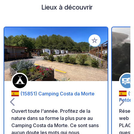
Lieux à découvrir
Ajouter à vos favori
(15851) Camping Costa da Morte
(1
Petón
Ouvert toute l'année. Profitez de la
Réserv
nature dans sa forme la plus pure au
web : 
Camping Costa da Morte. Ce sont sans
PLACE MA
aucun doute les mots qui nous
questi