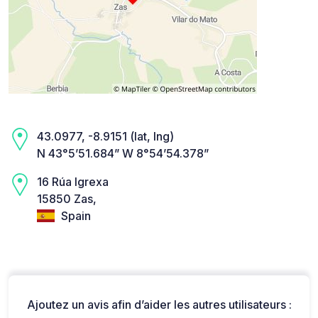
43.0977, -8.9151 (lat, lng)
N 43°5’51.684” W 8°54’54.378”
16 Rúa Igrexa
15850 Zas,
Spain
Ajoutez un avis afin d’aider les autres utilisateurs :