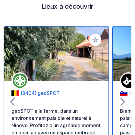
Lieux à découvrir
Ajouter à vos favori
(9404) geoSPOT
(4
geoSPOT à la ferme, dans un
Bienve
environnement paisible et naturel à
paisib
Ninove. Profitez d’un agréable moment
campagne slo
en plein air avec un espace ombragé
paisibl