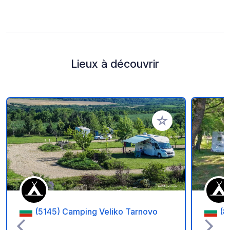
Lieux à découvrir
Ajouter à vos favori
(5145) Camping Veliko Tarnovo
(8