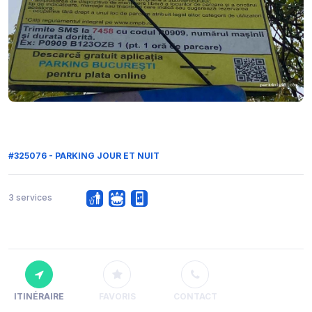
#325076 - PARKING JOUR ET NUIT
3 services
ITINÉRAIRE
FAVORIS
CONTACT