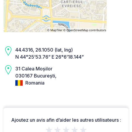
44.4316, 26.1050 (lat, lng)
N 44°25’53.76” E 26°6’18.144”
31 Calea Moșilor
030167 București,
Romania
Ajoutez un avis afin d’aider les autres utilisateurs :
★★★★★