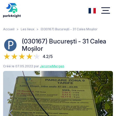
Accueil
Les lieux
(030167) București - 31 Calea Moșilor
(030167) București - 31 Calea
Moșilor
4.2/5
Créé le 07.05.2022 par
JeromeMergen