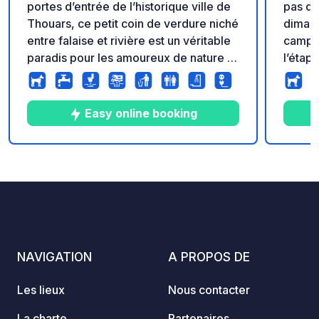
portes d’entrée de l’historique ville de
pas d
Thouars, ce petit coin de verdure niché
dimanc
entre falaise et rivière est un véritable
campin
paradis pour les amoureux de nature et
l’étape
voyageurs à vélo.
en effe
Vélo, u
fleuve. Le camping Saumur l’Isle 
Easy online booking
est un
chauff
100 mè
5
14
4.3
★
Photos
Commentaires
Note
Montso
commer
pouvez
spaci
campin
NAVIGATION
A PROPOS DE
Les lieux
Nous contacter
La charte
Partenaires