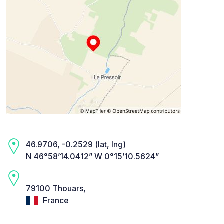
46.9706, -0.2529 (lat, lng)
N 46°58’14.0412” W 0°15’10.5624”
79100 Thouars,
France