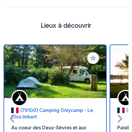
Lieux à découvrir
Ajouter à vos favori
(79100) Camping Onlycamp - Le
(4
Clos Imbert
Au coeur des Deux-Sèvres et aux
Paisib