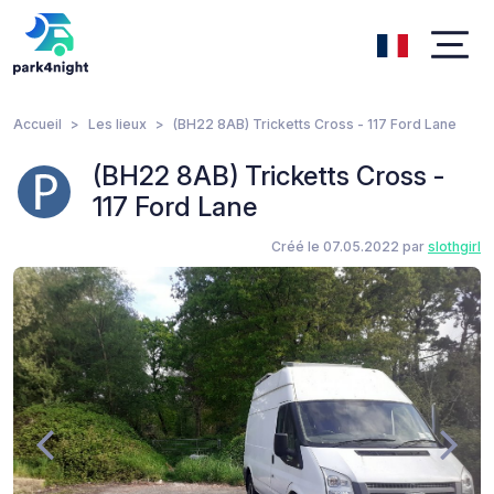
Accueil
Les lieux
(BH22 8AB) Tricketts Cross - 117 Ford Lane
(BH22 8AB) Tricketts Cross -
117 Ford Lane
Créé le 07.05.2022 par
slothgirl