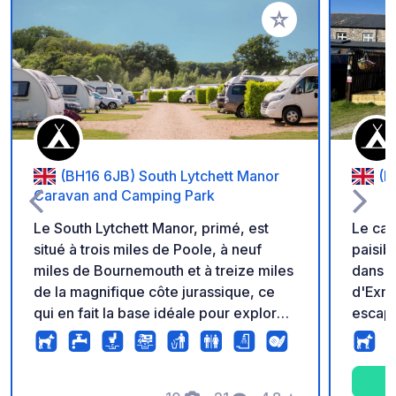
Ajouter à vos favori
(BH16 6JB) South Lytchett Manor
(E
Caravan and Camping Park
Le South Lytchett Manor, primé, est
Le cam
situé à trois miles de Poole, à neuf
paisib
miles de Bournemouth et à treize miles
dans l
de la magnifique côte jurassique, ce
d'Exmo
qui en fait la base idéale pour explorer
escapa
les sites de beauté locaux, les
et des
superbes plages, les lieux d'intérêt
20 min
historique et les attractions familiales.
d'Exmo