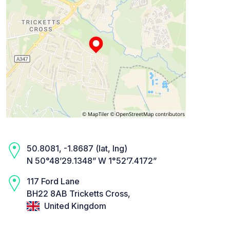
50.8081, -1.8687 (lat, lng)
N 50°48’29.1348” W 1°52’7.4172”
117 Ford Lane
BH22 8AB Tricketts Cross,
United Kingdom