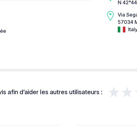
N 42°44
Via Seg
57034 M
Ital
née
★★
s afin d’aider les autres utilisateurs :