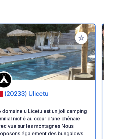
oris
Ajouter à vos favoris
(20233) Ulicetu
(20217
 domaine u Licetu est un joli camping
Un camping 3
milial niché au cœur d’une chênaie
situé à 21 k
vec vue sur les montagnes Nous
de Saint Flo
ons également des bungalows .
centre villag