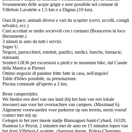
Svuotamento delle acque grigie e nere possibile nel comune di
Villebois Lavalette a 1,5 km o a Dignac.(10 km).
Oasi di pace, animali diversi e vari da scoprire (cervi, uccelli, conigli
selvatici, ecc.)
Cani accettati se molto socievoli con i coetanei (Beauceron in loco
liberamente.)
3 minuti in auto da tutti i servizi.
Super U.
Negozi, parrucchieri, estetisti, panifici, medici, banche, farmacie,
ristoranti.
Sentieri GR36 per escursioni a piedi e in mountain bike, dal Canale
della Manica ai Pirenei.
Ottimo negozio di patatine fritte fatte in casa, nell'angolo!
Table d'hôtes possibile, su prenotazione.
Piscina comunale all'aperto a 2 km.
Beste camperrijder,
We bieden een deel van ons land (bij het huis van een lokale
inwoner) aan voor het overnachten van campers. (Maximaal 6).
Algemene voorwaarden voor parkeren op ons terrein, neem vooraf
contact met mij op.
Gelegen in het zeer mooie stadje Blanzaguet-Saint-Cybard, 16320,
Hameau Le Peyrat, 2 minuten met de auto en 15 minuten lopen van
het dorp Villebois-Lavalette, charmant dorpje, Poitou-Charentes,