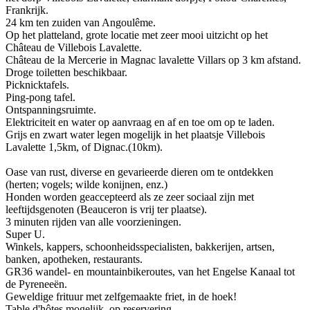
Frankrijk.
24 km ten zuiden van Angoulême.
Op het platteland, grote locatie met zeer mooi uitzicht op het
Château de Villebois Lavalette.
Château de la Mercerie in Magnac lavalette Villars op 3 km afstand.
Droge toiletten beschikbaar.
Picknicktafels.
Ping-pong tafel.
Ontspanningsruimte.
Elektriciteit en water op aanvraag en af en toe om op te laden.
Grijs en zwart water legen mogelijk in het plaatsje Villebois
Lavalette 1,5km, of Dignac.(10km).
Oase van rust, diverse en gevarieerde dieren om te ontdekken
(herten; vogels; wilde konijnen, enz.)
Honden worden geaccepteerd als ze zeer sociaal zijn met
leeftijdsgenoten (Beauceron is vrij ter plaatse).
3 minuten rijden van alle voorzieningen.
Super U.
Winkels, kappers, schoonheidsspecialisten, bakkerijen, artsen,
banken, apotheken, restaurants.
GR36 wandel- en mountainbikeroutes, van het Engelse Kanaal tot
de Pyreneeën.
Geweldige frituur met zelfgemaakte friet, in de hoek!
Table d'hôtes mogelijk, op reservering.