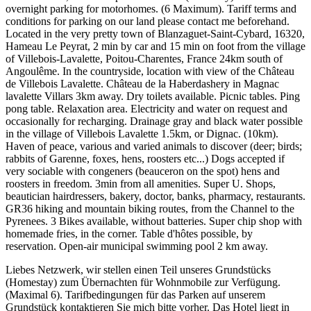
overnight parking for motorhomes. (6 Maximum). Tariff terms and
conditions for parking on our land please contact me beforehand.
Located in the very pretty town of Blanzaguet-Saint-Cybard, 16320,
Hameau Le Peyrat, 2 min by car and 15 min on foot from the village
of Villebois-Lavalette, Poitou-Charentes, France 24km south of
Angoulême. In the countryside, location with view of the Château
de Villebois Lavalette. Château de la Haberdashery in Magnac
lavalette Villars 3km away. Dry toilets available. Picnic tables. Ping
pong table. Relaxation area. Electricity and water on request and
occasionally for recharging. Drainage gray and black water possible
in the village of Villebois Lavalette 1.5km, or Dignac. (10km).
Haven of peace, various and varied animals to discover (deer; birds;
rabbits of Garenne, foxes, hens, roosters etc...) Dogs accepted if
very sociable with congeners (beauceron on the spot) hens and
roosters in freedom. 3min from all amenities. Super U. Shops,
beautician hairdressers, bakery, doctor, banks, pharmacy, restaurants.
GR36 hiking and mountain biking routes, from the Channel to the
Pyrenees. 3 Bikes available, without batteries. Super chip shop with
homemade fries, in the corner. Table d'hôtes possible, by
reservation. Open-air municipal swimming pool 2 km away.
Liebes Netzwerk, wir stellen einen Teil unseres Grundstücks
(Homestay) zum Übernachten für Wohnmobile zur Verfügung.
(Maximal 6). Tarifbedingungen für das Parken auf unserem
Grundstück kontaktieren Sie mich bitte vorher. Das Hotel liegt in