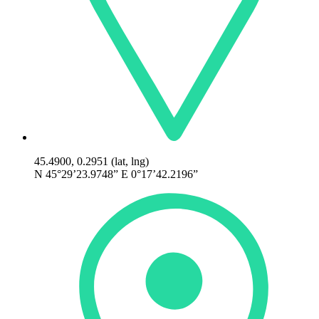
45.4900, 0.2951 (lat, lng)
N 45°29’23.9748” E 0°17’42.2196”