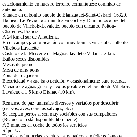
estacionamiento en nuestro terreno, comuníquese conmigo de
antemano.
Situado en el bonito pueblo de Blanzaguet-Saint-Cybard, 16320,
Hameau Le Peyrat, a 2 minutos en coche y 15 minutos a pie del
pueblo de Villebois-Lavalette, pueblo con encanto, Poitou-
Charentes, Francia.
A 24 km al sur de Angulema.
En el campo, gran ubicación con muy bonitas vistas al castillo de
Villebois Lavalette.
Castillo de la Mercerie en Magnac lavalette Villars a 3 km.
Baños secos disponibles.
Mesas de picnic.
Mesa de ping pong.
Zona de relajación.
Electricidad y agua bajo petición y ocasionalmente para recarga.
Vaciado de aguas grises y negras posible en el pueblo de Villebois
Lavalette a 1,5 km o Dignac (10 km).
Remanso de paz, animales diversos y variados por descubrir
(ciervos, aves, conejos salvajes, etc.)
Se aceptan perros si son muy sociables con sus compañeros
(Beauceron está disponible libremente).
A 3 minutos en coche de todos los servicios.
Súper U.
Tiendas, peluquerías, esteticistas, panaderías, médicos, bancos,