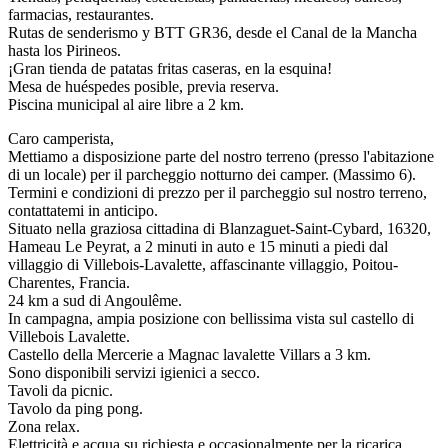
farmacias, restaurantes.
Rutas de senderismo y BTT GR36, desde el Canal de la Mancha
hasta los Pirineos.
¡Gran tienda de patatas fritas caseras, en la esquina!
Mesa de huéspedes posible, previa reserva.
Piscina municipal al aire libre a 2 km.
Caro camperista,
Mettiamo a disposizione parte del nostro terreno (presso l'abitazione
di un locale) per il parcheggio notturno dei camper. (Massimo 6).
Termini e condizioni di prezzo per il parcheggio sul nostro terreno,
contattatemi in anticipo.
Situato nella graziosa cittadina di Blanzaguet-Saint-Cybard, 16320,
Hameau Le Peyrat, a 2 minuti in auto e 15 minuti a piedi dal
villaggio di Villebois-Lavalette, affascinante villaggio, Poitou-
Charentes, Francia.
24 km a sud di Angoulême.
In campagna, ampia posizione con bellissima vista sul castello di
Villebois Lavalette.
Castello della Mercerie a Magnac lavalette Villars a 3 km.
Sono disponibili servizi igienici a secco.
Tavoli da picnic.
Tavolo da ping pong.
Zona relax.
Elettricità e acqua su richiesta e occasionalmente per la ricarica.