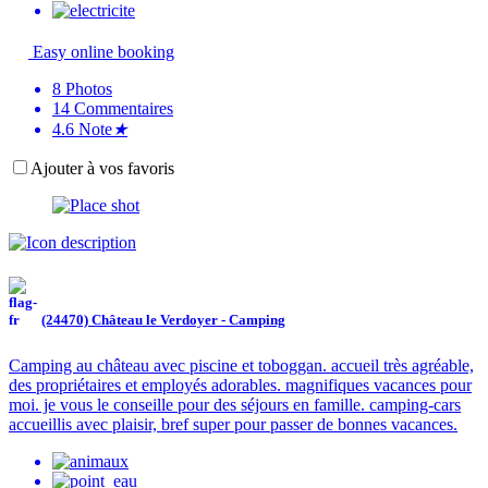
Easy online booking
8
Photos
14
Commentaires
4.6
Note
★
Ajouter à vos favoris
(24470) Château le Verdoyer - Camping
Camping au château avec piscine et toboggan. accueil très agréable,
des propriétaires et employés adorables. magnifiques vacances pour
moi. je vous le conseille pour des séjours en famille. camping-cars
accueillis avec plaisir, bref super pour passer de bonnes vacances.