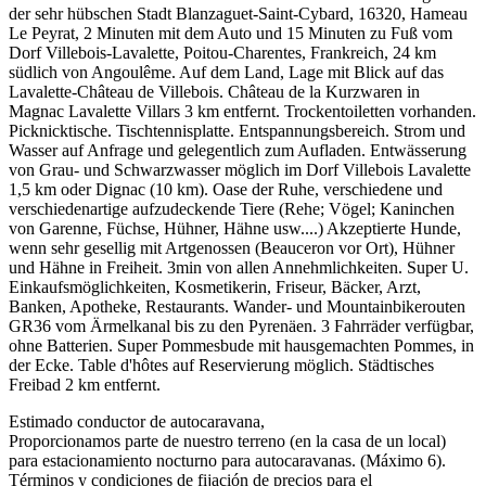
der sehr hübschen Stadt Blanzaguet-Saint-Cybard, 16320, Hameau
Le Peyrat, 2 Minuten mit dem Auto und 15 Minuten zu Fuß vom
Dorf Villebois-Lavalette, Poitou-Charentes, Frankreich, 24 km
südlich von Angoulême. Auf dem Land, Lage mit Blick auf das
Lavalette-Château de Villebois. Château de la Kurzwaren in
Magnac Lavalette Villars 3 km entfernt. Trockentoiletten vorhanden.
Picknicktische. Tischtennisplatte. Entspannungsbereich. Strom und
Wasser auf Anfrage und gelegentlich zum Aufladen. Entwässerung
von Grau- und Schwarzwasser möglich im Dorf Villebois Lavalette
1,5 km oder Dignac (10 km). Oase der Ruhe, verschiedene und
verschiedenartige aufzudeckende Tiere (Rehe; Vögel; Kaninchen
von Garenne, Füchse, Hühner, Hähne usw....) Akzeptierte Hunde,
wenn sehr gesellig mit Artgenossen (Beauceron vor Ort), Hühner
und Hähne in Freiheit. 3min von allen Annehmlichkeiten. Super U.
Einkaufsmöglichkeiten, Kosmetikerin, Friseur, Bäcker, Arzt,
Banken, Apotheke, Restaurants. Wander- und Mountainbikerouten
GR36 vom Ärmelkanal bis zu den Pyrenäen. 3 Fahrräder verfügbar,
ohne Batterien. Super Pommesbude mit hausgemachten Pommes, in
der Ecke. Table d'hôtes auf Reservierung möglich. Städtisches
Freibad 2 km entfernt.
Estimado conductor de autocaravana,
Proporcionamos parte de nuestro terreno (en la casa de un local)
para estacionamiento nocturno para autocaravanas. (Máximo 6).
Términos y condiciones de fijación de precios para el