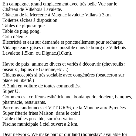
En campagne, grand emplacement avec trés belle Vue sur le
Château de Villebois Lavalette.
Château de la Mercerie à Magnac lavalette Villars à 3km.
Toilettes sèches à disposition.
Tables de pique-nique.
Table de ping pong.
Coin détente.
Électricité et eau sur demande et ponctuellement pour recharge.
Vidange eaux grises et noires possible dans le bourg de Villebois
Lavalette 1.5km, ou Dignac.(10km).
Havre de paix, animaux divers et variés à découvrir (chevreuils ;
oiseaux ; lapins de Garenne,etc ...)
Chiens acceptés si très sociable avec congénères (beauceron sur
place en liberté.)
A 3min en voiture de toutes commodités.
Super U.
Commerces , coiffeurs esthéticienne, boulangerie, docteur, banques,
pharmacie, restaurants.
Parcours randonnées et VTT GR36, de la Manche aux Pyrénées.
Super friterie frites Maison, dans le coin!
Table d'hôtes possible, sur réservation.
Piscine municipale à ciel ouvert à 2 km.
Dear network, We make part of our land (homestay) available for