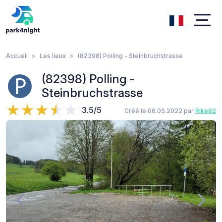
Accueil
Les lieux
(82398) Polling - Steinbruchstrasse
(82398) Polling -
Steinbruchstrasse
3.5/5
Créé le 06.05.2022 par
Rike82