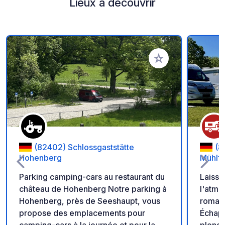
Lieux à découvrir
Ajouter à vos favori
(82402) Schlossgaststätte
(8
Hohenberg
Mühlfe
Parking camping-cars au restaurant du
Laisse
château de Hohenberg Notre parking à
l'atmo
Hohenberg, près de Seeshaupt, vous
roman
propose des emplacements pour
Échapp
camping-cars à la journée et pour la
plonge