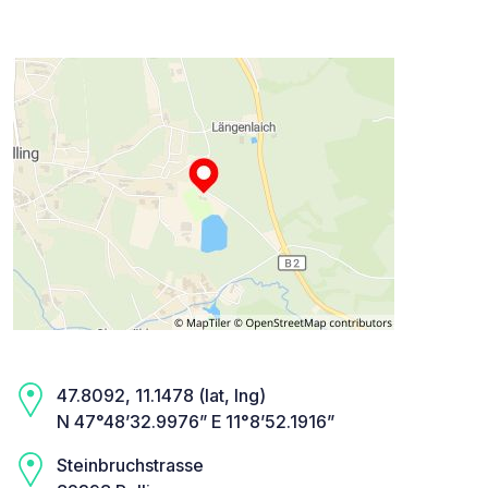
47.8092, 11.1478 (lat, lng)
N 47°48’32.9976” E 11°8’52.1916”
Steinbruchstrasse