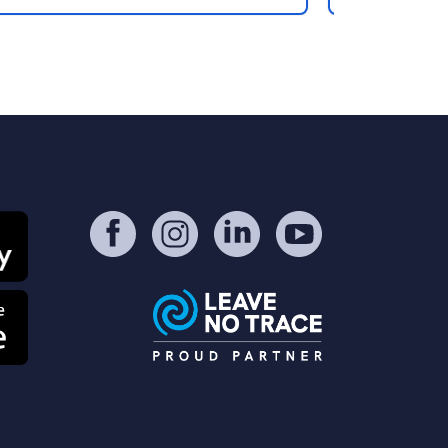
ltiples. Non loin des berges de
Camping Hut
Isère et bordé par les imposants
idéalement s
9
32
4.4
★
Photos
Commentaires
Note
liefs avec vue imprenable sur le
préservée d
ssif du Mont-Blanc : c’est également
jolie rivièr
 point de chute pour vous adonner
de l’espace,
x activités sportives de plein air.
sommets ale
et une belle
détendre. La
incontourna
de grands es
et de petits 