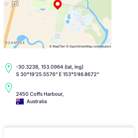
-30.3238, 153.0964 (lat, lng)
S 30°19’25.5576” E 153°5’46.8672”
2450 Coffs Harbour,
Australia