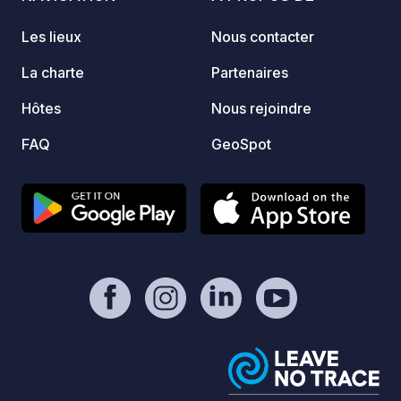
mOst1983 - Info :
nature
https://geospot.app/fr/concept
Les lieux
Nous contacter
Consul
votre 
La charte
Partenaires
direct
Hôtes
Nous rejoindre
FAQ
GeoSpot