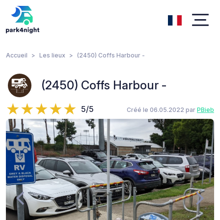
Accueil
Les lieux
(2450) Coffs Harbour -
(2450) Coffs Harbour -
5/5
Créé le 06.05.2022 par
PBieb