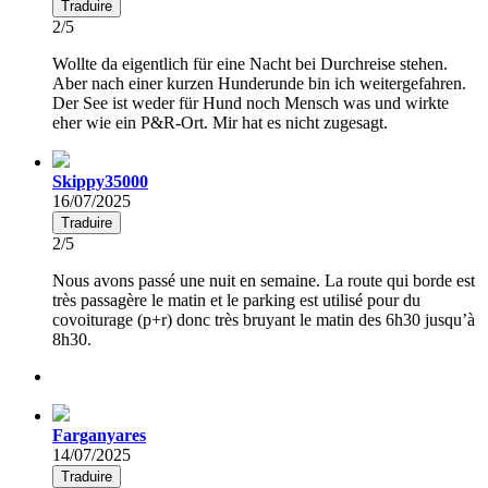
Traduire
2/5
Wollte da eigentlich für eine Nacht bei Durchreise stehen.
Aber nach einer kurzen Hunderunde bin ich weitergefahren.
Der See ist weder für Hund noch Mensch was und wirkte
eher wie ein P&R-Ort. Mir hat es nicht zugesagt.
Skippy35000
16/07/2025
Traduire
2/5
Nous avons passé une nuit en semaine. La route qui borde est
très passagère le matin et le parking est utilisé pour du
covoiturage (p+r) donc très bruyant le matin des 6h30 jusqu’à
8h30.
Farganyares
14/07/2025
Traduire