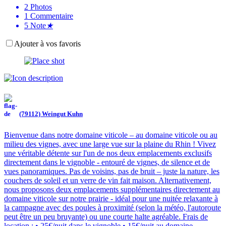
2
Photos
1
Commentaire
5
Note
★
Ajouter à vos favoris
(79112) Weingut Kuhn
Bienvenue dans notre domaine viticole – au domaine viticole ou au
milieu des vignes, avec une large vue sur la plaine du Rhin ! Vivez
une véritable détente sur l'un de nos deux emplacements exclusifs
directement dans le vignoble - entouré de vignes, de silence et de
vues panoramiques. Pas de voisins, pas de bruit – juste la nature, les
couchers de soleil et un verre de vin fait maison. Alternativement,
nous proposons deux emplacements supplémentaires directement au
domaine viticole sur notre prairie - idéal pour une nuitée relaxante à
la campagne avec des poules à proximité (selon la météo, l'autoroute
peut être un peu bruyante) ou une courte halte agréable. Frais de
location : • 25€/nuit dans le vignoble • 15€/nuit au domaine