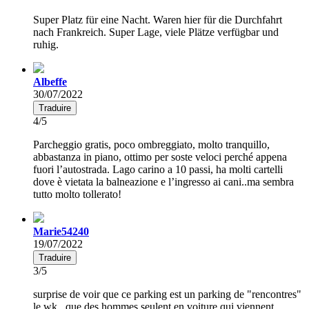
Super Platz für eine Nacht. Waren hier für die Durchfahrt
nach Frankreich. Super Lage, viele Plätze verfügbar und
ruhig.
Albeffe
30/07/2022
Traduire
4/5
Parcheggio gratis, poco ombreggiato, molto tranquillo,
abbastanza in piano, ottimo per soste veloci perché appena
fuori l’autostrada. Lago carino a 10 passi, ha molti cartelli
dove è vietata la balneazione e l’ingresso ai cani..ma sembra
tutto molto tollerato!
Marie54240
19/07/2022
Traduire
3/5
surprise de voir que ce parking est un parking de "rencontres"
le wk.. que des hommes seulent en voiture qui viennent..