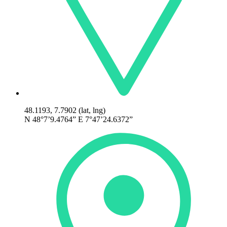
48.1193, 7.7902 (lat, lng)
N 48°7’9.4764” E 7°47’24.6372”