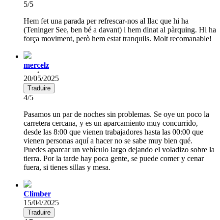
5/5
Hem fet una parada per refrescar-nos al llac que hi ha
(Teninger See, ben bé a davant) i hem dinat al pàrquing. Hi ha
força moviment, però hem estat tranquils. Molt recomanable!
mercelz
20/05/2025
Traduire
4/5
Pasamos un par de noches sin problemas. Se oye un poco la
carretera cercana, y es un aparcamiento muy concurrido,
desde las 8:00 que vienen trabajadores hasta las 00:00 que
vienen personas aquí a hacer no se sabe muy bien qué.
Puedes aparcar un vehículo largo dejando el voladizo sobre la
tierra. Por la tarde hay poca gente, se puede comer y cenar
fuera, si tienes sillas y mesa.
Climber
15/04/2025
Traduire