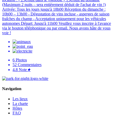
(Maximum 2 nuits – sera entièrement déduit de l'achat de vin !)
Arrivée: Tous les jours jusqu'à 18h00 Réception du dimanche :
10h00 – 13h00 - Dégustation de vins incluse - asperges de saison
fraîches du champ - Acceptation uniquement pour les véhicules
autonomes Départ: Jusqu'à 11h00 Veuillez vous inscrire à l'avance
via le bouton téléphonique ou par email. Nous avons hâte de vous
voir !
6
Photos
52
Commentaires
4.8
Note
★
Navigation
Les lieux
La charte
Hôtes
FAQ