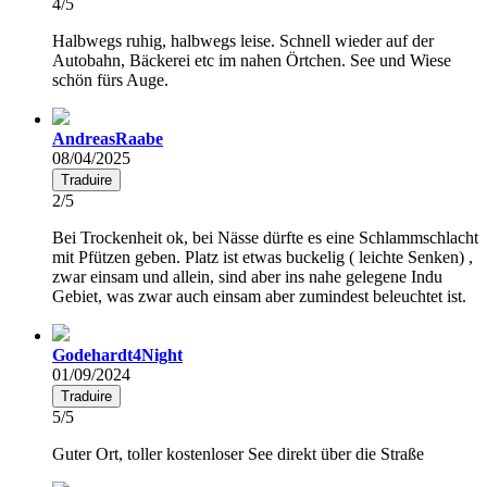
4/5
Halbwegs ruhig, halbwegs leise. Schnell wieder auf der
Autobahn, Bäckerei etc im nahen Örtchen. See und Wiese
schön fürs Auge.
AndreasRaabe
08/04/2025
Traduire
2/5
Bei Trockenheit ok, bei Nässe dürfte es eine Schlammschlacht
mit Pfützen geben. Platz ist etwas buckelig ( leichte Senken) ,
zwar einsam und allein, sind aber ins nahe gelegene Indu
Gebiet, was zwar auch einsam aber zumindest beleuchtet ist.
Godehardt4Night
01/09/2024
Traduire
5/5
Guter Ort, toller kostenloser See direkt über die Straße