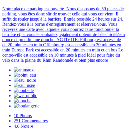
Notre place de parking est ouverte. Nous disposons de 59 places de
parking, vous êtes donc sûr de trouver celle qui vous convient. Il
suffit de rouler jusqu'à la barrière. Entrée possible 24 heures sur 24.
Rendez-vous à la borne d'enregistrement et réservez-vous. Vous
recevrez une carte avec laquelle vous pourrez faire fonctionner la
barrière et, si vous le souhaitez, également obtenir de l'électricité/eau
douce et prendre une douche. ACTIVITÉ: Fribourg est accessible
en 20 minutes en train Offenbourg est accessible en 20 minutes en
train Europa Park est accessible en 20 minutes en train et en bus Le
centre-ville est accessible en 10 minutes à pied Idéal pour faire du
vélo dans la plaine du Rhin Randonnée et bien plus encore
10
Photos
251
Commentaires
4.6
Note
★