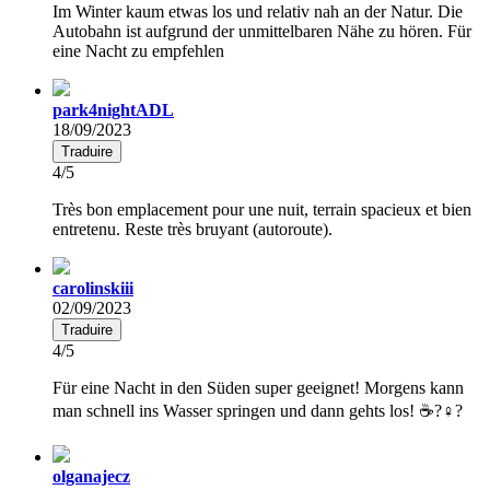
Im Winter kaum etwas los und relativ nah an der Natur. Die
Autobahn ist aufgrund der unmittelbaren Nähe zu hören. Für
eine Nacht zu empfehlen
park4nightADL
18/09/2023
Traduire
4/5
Très bon emplacement pour une nuit, terrain spacieux et bien
entretenu. Reste très bruyant (autoroute).
carolinskiii
02/09/2023
Traduire
4/5
Für eine Nacht in den Süden super geeignet! Morgens kann
man schnell ins Wasser springen und dann gehts los! ☕️?‍♀️?
olganajecz