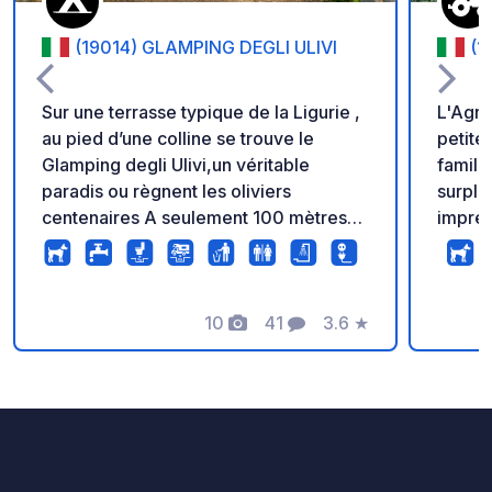
(19014) GLAMPING DEGLI ULIVI
(1
Sur une terrasse typique de la Ligurie ,
L'Agri
au pied d’une colline se trouve le
petite
Glamping degli Ulivi,un véritable
famill
paradis ou règnent les oliviers
surplo
centenaires A seulement 100 mètres
impren
de la mer,à 5 minutes à pied de la gare
un pet
et du centre de Deiva Marina, vous
de sem
pourrez profitez de tout ce que vous
plats 
aimez a partir de la paix qui nous
10
41
3.6
★
produi
Photos
Commentaires
Note
caracterise.
avons 
italie
très ra
donc q
pour l
à conn