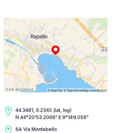
44.3481, 9.2345 (lat, lng)
N 44°20’53.2068” E 9°14’4.056”
6A Via Montebello