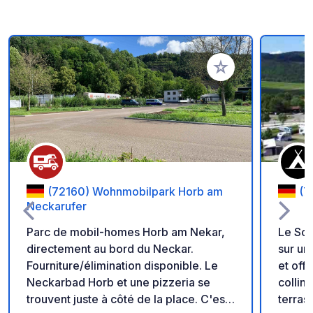
Ajouter à vos favori
(72160) Wohnmobilpark Horb am
(7
Neckarufer
Parc de mobil-homes Horb am Nekar,
Le Son
directement au bord du Neckar.
sur un
Fourniture/élimination disponible. Le
et offr
Neckarbad Horb et une pizzeria se
collines d
trouvent juste à côté de la place. C'est
terras