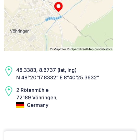
48.3383, 8.6737 (lat, lng)
N 48°20’17.8332” E 8°40’25.3632”
2 Rötenmühle
72189 Vöhringen,
Germany