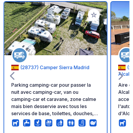
Ajouter à vos favori
(28737) Camper Sierra Madrid
(2
Alcalá
Parking camping-car pour passer la
Aire d
nuit avec camping-car, van ou
Alcalá
camping-car et caravane, zone calme
access
mais bien desservie avec tous les
l'autoroute A2.
services de base, toilettes, douches,
d'Alca
wifi, barbecue, zone surveillée,
qui en
remplissage et vidange d'eau, lavabo,
visite