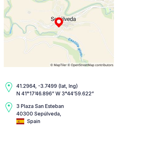
41.2964, -3.7499 (lat, lng)
N 41°17’46.896” W 3°44’59.622”
3 Plaza San Esteban
40300 Sepúlveda,
Spain