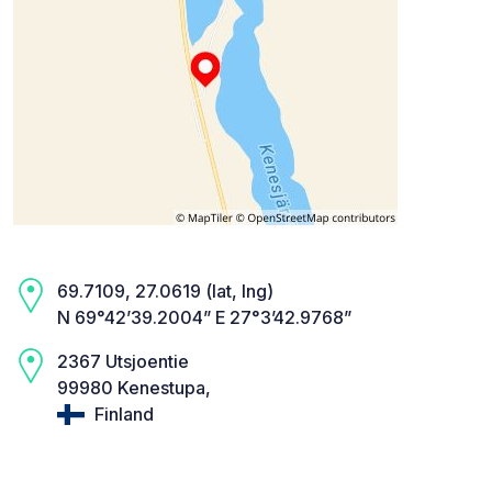
69.7109, 27.0619 (lat, lng)
N 69°42’39.2004” E 27°3’42.9768”
2367 Utsjoentie
99980 Kenestupa,
Finland