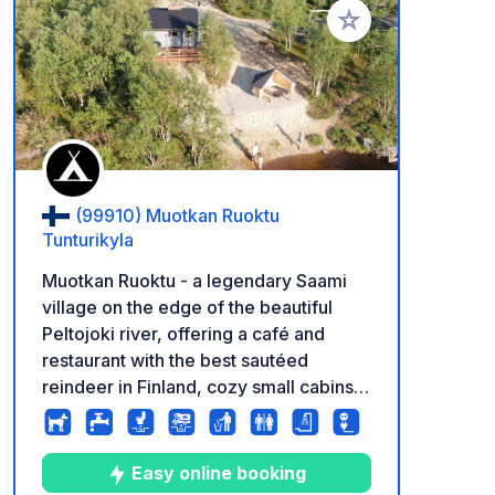
Ajouter à vos favori
(99910) Muotkan Ruoktu
Tunturikyla
Muotkan Ruoktu - a legendary Saami
village on the edge of the beautiful
Peltojoki river, offering a café and
restaurant with the best sautéed
reindeer in Finland, cozy small cabins,
as well as spots for vehicles of all sizes
and... authentic, small groups winter
and summer activities! Managed by a
Easy online booking
passionate Franco-Polish couple, Kinga