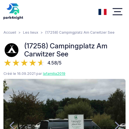
Accueil
Les lieux
(17258) Campingplatz Am Carwitzer See
(17258) Campingplatz Am
Carwitzer See
4.58/5
Créé le 16.09.2021 par
lafamilia2019