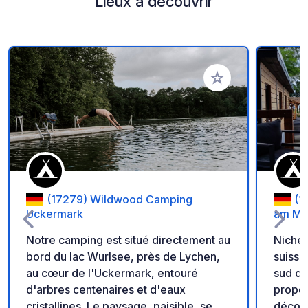
Lieux à découvrir
Ajouter à vos favori
(17279) Wildwood Camping
(1
Uckermark
am Ma
Notre camping est situé directement au
Niché 
bord du lac Wurlsee, près de Lychen,
suisse
au cœur de l'Uckermark, entouré
sud du
d'arbres centenaires et d'eaux
propos
cristallines. Le paysage, paisible, se
décont