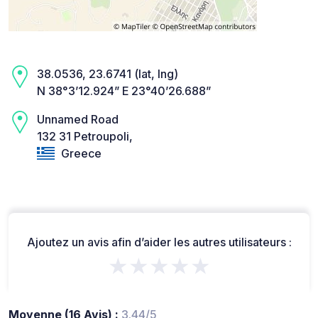
38.0536, 23.6741 (lat, lng)
N 38°3’12.924” E 23°40’26.688”
Unnamed Road
132 31 Petroupoli,
Greece
Ajoutez un avis afin d’aider les autres utilisateurs :
★★★★★
Moyenne (16 Avis) :
3.44/5