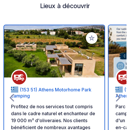
Lieux à découvrir
Ajouter à vos favori
(153 51) Athens Motorhome Park
(1
camping
Athens
Profitez de nos services tout compris
Parc d
dans le cadre naturel et enchanteur de
camping-cars L'é
19 000 m² d'oliveraies. Nos clients
d'un p
bénéficient de nombreux avantages
en-cas