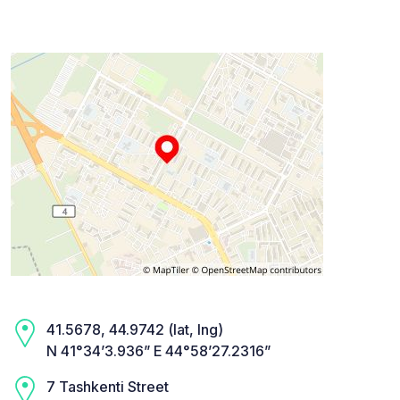
41.5678, 44.9742 (lat, lng)
N 41°34’3.936” E 44°58’27.2316”
7 Tashkenti Street