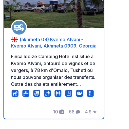
(akhmeta 09) Kvemo Alvani -
Kvemo Alvani, Akhmeta 0909, Georgia
Finca Idoize Camping Hotel est situé à
Kvemo Alvani, entouré de vignes et de
vergers, à 78 km d'Omalo, Tusheti où
nous pouvons organiser des transferts.
Outre des chalets entièrement
équipés, nous proposons un parking
pour camping-cars. Il y a une piscine,
une douche, des toilettes, une
buanderie et une cuisine.
10
68
4.9
★
Photos
Commentaires
Note