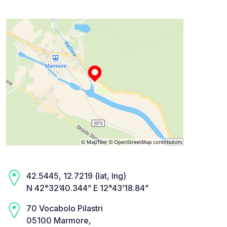
42.5445, 12.7219 (lat, lng)
N 42°32’40.344” E 12°43’18.84”
70 Vocabolo Pilastri
05100 Marmore,