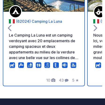
(62024) Camping La Luna
(5
Le Camping La Luna est un camping
Nous s
verdoyant avec 20 emplacements de
Ici, v
camping spacieux et deux
milieu
appartements au milieu de la verdure
gravillonnée. Vou
avec une belle vue sur les collines des
moulin
Marches. A 3 et 5 km vous trouverez
extra vierge. 
deux beaux villages avec de nombreux
volont
itinéraires de randonnée et de vélo. Le
Whats
camping dispose d'une piscine, de
10
43
5
★
indiqu
Photos
Commentaires
Note
soirées repas et pizza et d'une
L'arriv
terrasse couverte accessible à tous. Le
réserv
camping est adapté aux campeurs
diman
mesurant jusqu'à environ 7 mètres de
Au plai