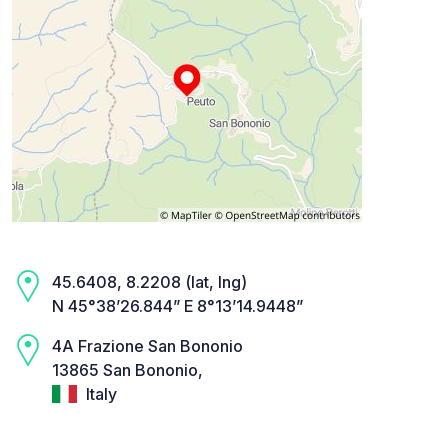
45.6408, 8.2208 (lat, lng)
N 45°38’26.844” E 8°13’14.9448”
4A Frazione San Bononio
13865 San Bononio,
Italy