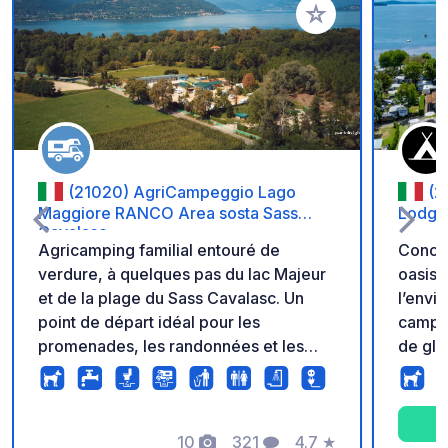
Ajouter à vos favori
(21020) AgriCampeggio Lago
(2
Maggiore RANCO Area sosta Sass
Lodge
Cavalasc
Agricamping familial entouré de
Conca
verdure, à quelques pas du lac Majeur
oasis 
et de la plage du Sass Cavalasc. Un
l’envi
point de départ idéal pour les
campeu
promenades, les randonnées et les
de gla
itinéraires à vélo entre lac et collines.
sur le
Géré par des camping-caristes, il
du cha
propose 40 emplacements sur un
facile
terrain bien drainé, avec la possibilité
10
321
4.7
★
chemin