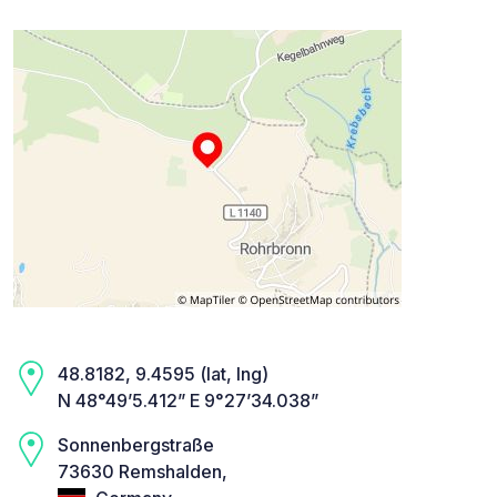
48.8182, 9.4595 (lat, lng)
N 48°49’5.412” E 9°27’34.038”
Sonnenbergstraße
73630 Remshalden,