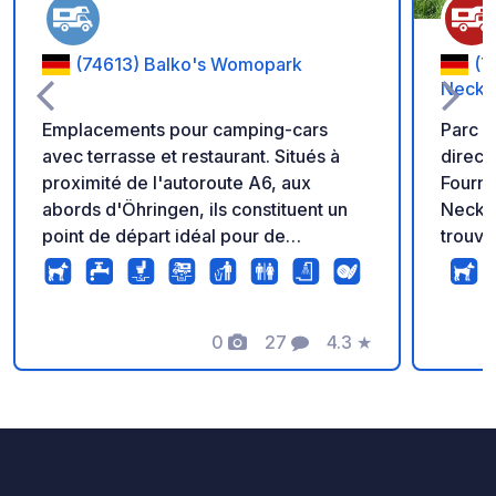
(74613) Balko's Womopark
(7
Necka
Emplacements pour camping-cars
Parc 
avec terrasse et restaurant. Situés à
direct
proximité de l'autoroute A6, aux
Fourni
abords d'Öhringen, ils constituent un
Neckar
point de départ idéal pour de
trouve
magnifiques randonnées pédestres et
à envi
cyclistes. Les emplacements sont bien
et de 
entretenus et équipés de
branchements électriques. Une station
0
27
4.3
★
Photos
Commentaires
Note
de vidange/recharge des eaux usées
est également disponible. Des
sanitaires, incluant des toilettes, sont
accessibles ; les douches peuvent être
réservées séparément.