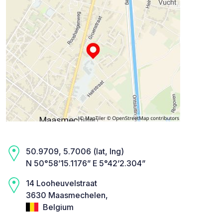
50.9709, 5.7006 (lat, lng)
N 50°58’15.1176” E 5°42’2.304”
14 Looheuvelstraat
3630 Maasmechelen,
Belgium