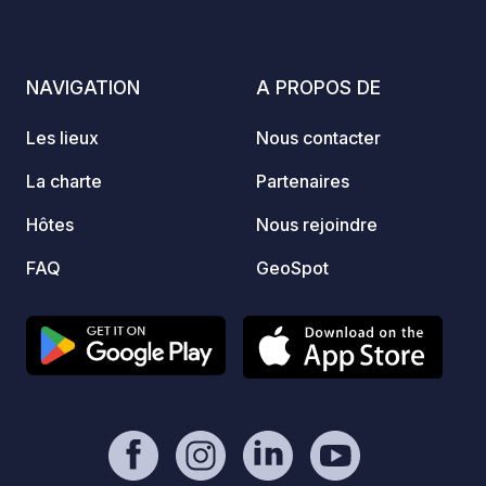
bon complément à l'infrastructure
touristique de la ville et offre au
propriétaire du camping-car l'endroit
NAVIGATION
A PROPOS DE
chéri depuis longtemps pour visiter
Maastricht avec le camping-car.
Les lieux
Nous contacter
La charte
Partenaires
Hôtes
Nous rejoindre
FAQ
GeoSpot