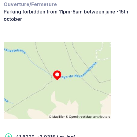
Ouverture/Fermeture
Parking forbidden from 11pm-6am between june -15th
october
41.8229, -3.0315 (lat, lng)