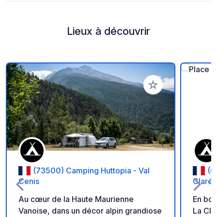
Lieux à découvrir
Ajouter à vos favori
(73500) Camping Huttopia - Val
(0
Cenis
Claré
Au cœur de la Haute Maurienne
En bor
Vanoise, dans un décor alpin grandiose
La Cla