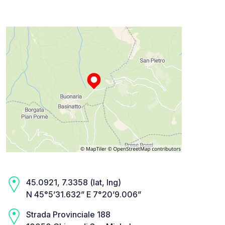
45.0921, 7.3358 (lat, lng)
N 45°5’31.632” E 7°20’9.006”
Strada Provinciale 188