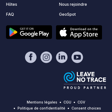
Hôtes
Nous rejoindre
chauffée avec vue sur les cimes, puis
retrouvez l’ambiance conviviale du
FAQ
GeoSpot
café-comptoir façon food truck, idéal
pour partager un moment gourmand en
fin de journée.
Mentions légales
CGU
CGV
Politique de confidentialité
Consent choices