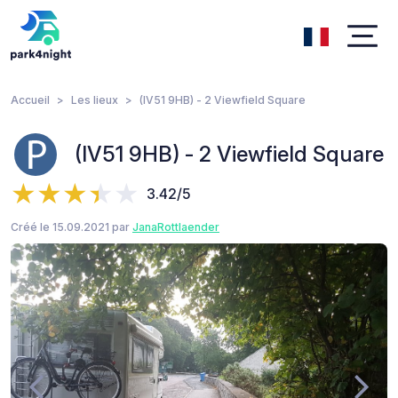
Accueil
Les lieux
(IV51 9HB) - 2 Viewfield Square
(IV51 9HB) - 2 Viewfield Square
3.42/5
Créé le 15.09.2021 par
JanaRottlaender