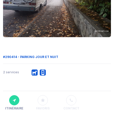
#290414 - PARKING JOUR ET NUIT
2 services
ITINÉRAIRE
FAVORIS
CONTACT