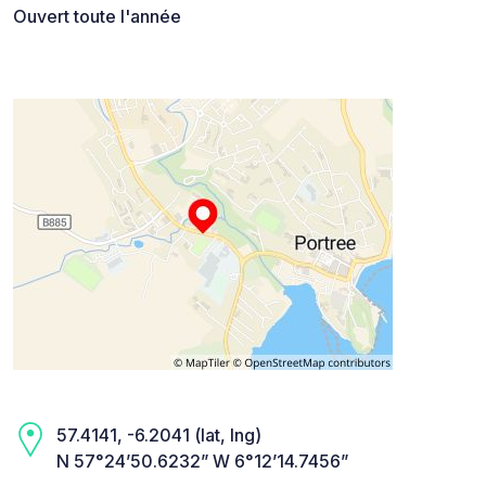
Ouvert toute l'année
57.4141, -6.2041 (lat, lng)
N 57°24’50.6232” W 6°12’14.7456”