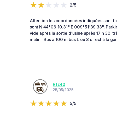
2/5
Attention les coordonnées indiquées sont f
sont N 44°06'10.31" E 009°51'39.33". Parki
vide après la sortie d'usine après 17 h 30. t
matin . Bus à 100 m bus L ou S direct à la g
Rtz40
25/05/2025
5/5