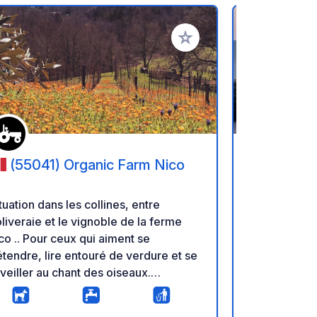
oris
Ajouter à vos favoris
(55041) Organic Farm Nico
(43013
parking s
tuation dans les collines, entre
Nous ne parlons
oliveraie et le vignoble de la ferme
de parking g
co .. Pour ceux qui aiment se
béton) au do
tendre, lire entouré de verdure et se
Bandina Traditi
veiller au chant des oiseaux.
chaleureux ; 
BLIGATOIRE D'APPELER EN PREMIER,
car la famill
NIQUEMENT POUR UNE NUIT ET
les vignes. 