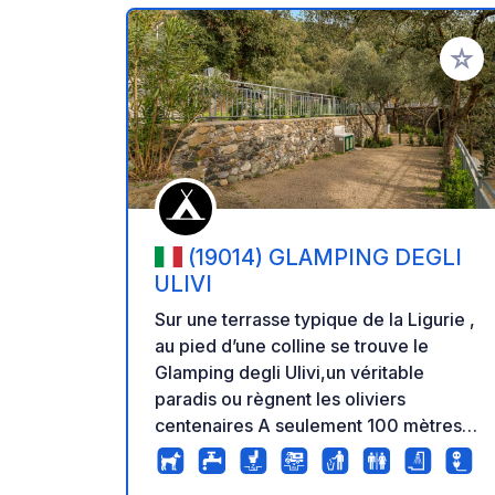
Ajoute
(19014) GLAMPING DEGLI
ULIVI
Sur une terrasse typique de la Ligurie ,
au pied d’une colline se trouve le
Glamping degli Ulivi,un véritable
paradis ou règnent les oliviers
centenaires A seulement 100 mètres
de la mer,à 5 minutes à pied de la gare
et du centre de Deiva Marina, vous