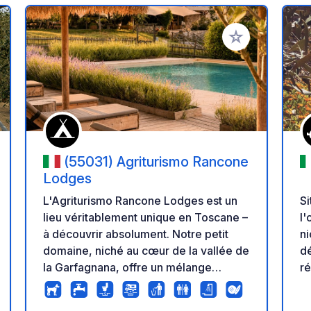
r à vos favoris
Ajouter à vos fav
(55031) Agriturismo Rancone
Lodges
Si
L'Agriturismo Rancone Lodges est un
l'
lieu véritablement unique en Toscane –
ni
à découvrir absolument. Notre petit
dé
domaine, niché au cœur de la vallée de
ré
la Garfagnana, offre un mélange
O
exceptionnel de glamping de luxe,
U
d'emplacements de camping