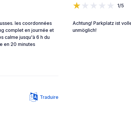
1/5
ausses. les coordonnées
Achtung! Parkplatz ist vol
ng complet en journée et
unmöglich!
rès calme jusqu'à 6 h du
are en 20 minutes
Traduire