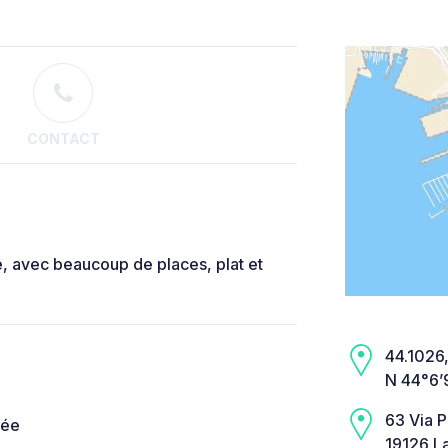
CONTACT
é, avec beaucoup de places, plat et
44.1026,
N 44°6’
63 Via Pi
née
19126 L