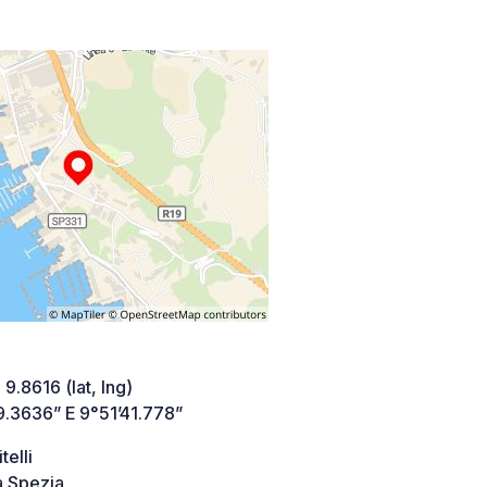
 9.8616 (lat, lng)
9.3636” E 9°51’41.778”
telli
a Spezia,