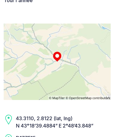
Tour l'année
43.3110, 2.8122 (lat, lng)
N 43°18’39.4884” E 2°48’43.848”