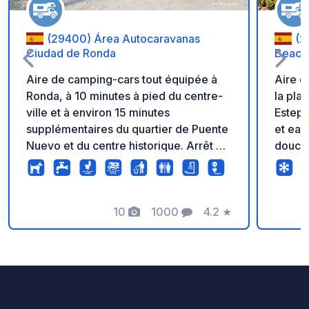
(29400) Área Autocaravanas
(2
Ciudad de Ronda
Beach
Aire de camping-cars tout équipée à
Aire d
Ronda, à 10 minutes à pied du centre-
la pla
ville et à environ 15 minutes
Estepo
supplémentaires du quartier de Puente
et eaux
Nuevo et du centre historique. Arrêt de
douche
bus à 150 mètres. Le tarif indiqué est
: lund
pour 24 heures ; veuillez vous
Du ma
renseigner à la réception pour
Paieme
connaître nos offres de plusieurs jours.
10
1000
4.2
★
Photos
Commentaires
Note
Services de courte durée ou de transit
non disponibles. Tous nos services
sont exclusivement réservés aux
personnes séjournant une nuit sur
place.