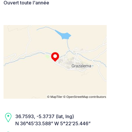
Ouvert toute l'année
36.7593, -5.3737 (lat, lng)
N 36°45’33.588” W 5°22’25.446”