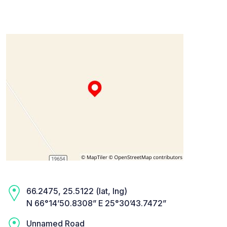
66.2475, 25.5122 (lat, lng)
N 66°14’50.8308” E 25°30’43.7472”
Unnamed Road