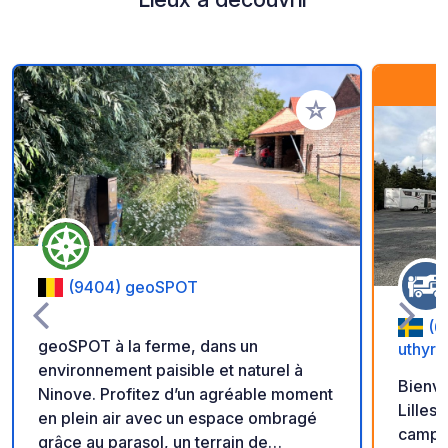
Ajouter à vos favori
(9404) geoSPOT
(6
geoSPOT à la ferme, dans un
uthyrn
environnement paisible et naturel à
Bienv
Ninove. Profitez d’un agréable moment
Lillesjö. Nous, les responsa
en plein air avec un espace ombragé
campin
grâce au parasol, un terrain de