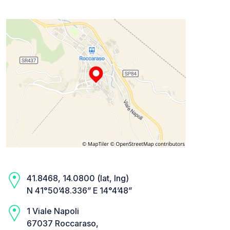
41.8468, 14.0800 (lat, lng)
N 41°50’48.336” E 14°4’48”
1 Viale Napoli
67037 Roccaraso,