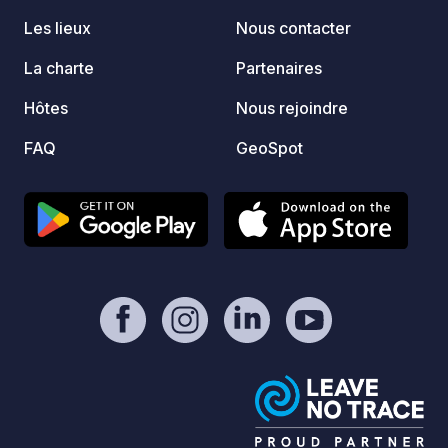
en cas
Les lieux
Nous contacter
cars et de 
Périod
La charte
Partenaires
2026 P
Hôtes
Nous rejoindre
les co
subiro
FAQ
GeoSpot
pendan
de nuit
autori
journée
20,00 
journal