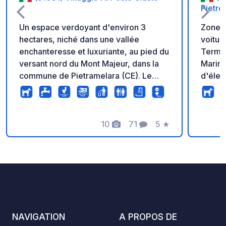
Pietro
Un espace verdoyant d'environ 3
Zone v
hectares, niché dans une vallée
voitur
enchanteresse et luxuriante, au pied du
Termol
versant nord du Mont Majeur, dans la
Marina
commune de Pietramelara (CE). Le
d'élec
camping est équipé de tous les
douche
services essentiels et est accessible
trouve
aux tentes et aux camping-cars. La
des fe
route d'accès est asphaltée (les 100
10
71
5
★
mètres
Photos
Commentaires
Note
derniers mètres sont en terre battue et
remorq
facilement praticables).
mettre
l'eau, 
statio
Cartes
Americ
ARRIVÉ
NAVIGATION
A PROPOS DE
h À 19 h Douches froides dis