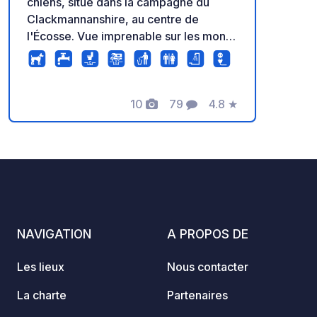
chiens, situé dans la campagne du
Clackmannanshire, au centre de
l'Écosse. Vue imprenable sur les monts
Ochil et les terres agricoles. Nos 8
grands emplacements en dur sont
ouverts toute l'année (sauf en janvier)
et disposent d'eau, d'une évacuation
10
79
4.8
★
Photos
Commentaires
Note
des eaux grises et d'un branchement
électrique privés. Toilettes chauffées,
vidange des eaux usées, zone de
recyclage, Wi-Fi gratuit, évier pour la
vaisselle, 10 kWh d'électricité
(possibilité d'en acheter davantage si
nécessaire) et accès au ravitaillement,
NAVIGATION
A PROPOS DE
le tout inclus dans le prix de
l'emplacement. Cette région d'Écosse
Les lieux
Nous contacter
regorge de sites à visiter. Stirling,
Falkirk, Fife, Glasgow et Édimbourg
La charte
Partenaires
sont facilement accessibles en voiture