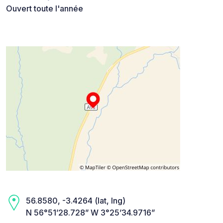
Ouvert toute l'année
56.8580, -3.4264 (lat, lng)
N 56°51’28.728” W 3°25’34.9716”