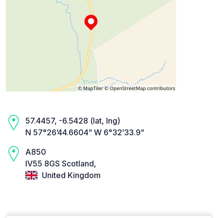
57.4457, -6.5428 (lat, lng)
N 57°26’44.6604” W 6°32’33.9”
A850
IV55 8GS Scotland,
United Kingdom