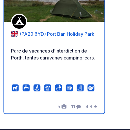
(PA29 6YD) Port Ban Holiday Park
Parc de vacances d'interdiction de
Porth. tentes caravanes camping-cars.
5
11
4.8
★
Photos
Commentaires
Note