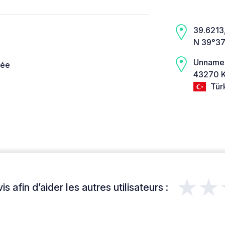
39.6213,
N 39°37
Unname
née
43270 K
Tür
★★
s afin d’aider les autres utilisateurs :