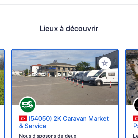
Lieux à découvrir
r à vos favoris
Ajouter à vos fav
(54050) 2K Caravan Market
& Service
P
Nous disposons de deux
Le