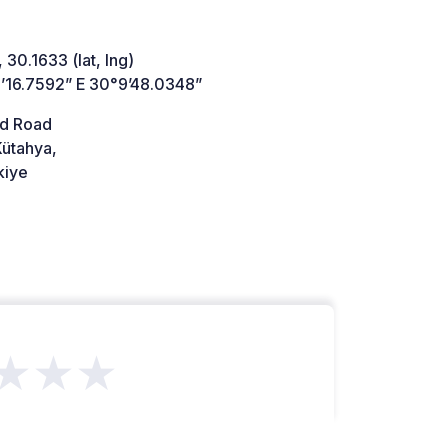
 30.1633 (lat, lng)
’16.7592” E 30°9’48.0348”
d Road
ütahya,
kiye
★★★