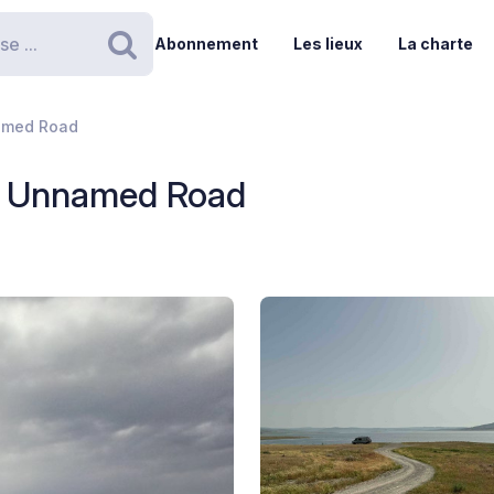
Abonnement
Les lieux
La charte
Rechercher
amed Road
- Unnamed Road