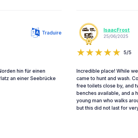
IsaacFrost
Traduire
25/06/2025
5/5
orden hin für einen
Incredible place! While we
latz an einer Seebrücke
came to hunt and wash. Co
free toilets close by, and
benches available, and a h
young man who walks aroun
but this did not last for ver