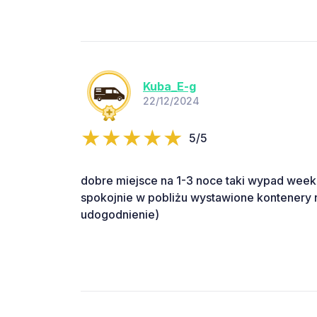
Kuba_E-g
22/12/2024
5/5
dobre miejsce na 1-3 noce taki wypad week
spokojnie w pobliżu wystawione kontenery n
udogodnienie)