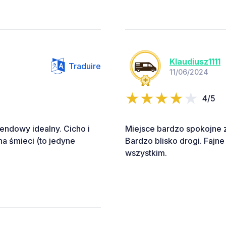
Klaudiusz1111
Traduire
11/06/2024
4/5
endowy idealny. Cicho i
Miejsce bardzo spokojne z
a śmieci (to jedyne
Bardzo blisko drogi. Fajn
wszystkim.