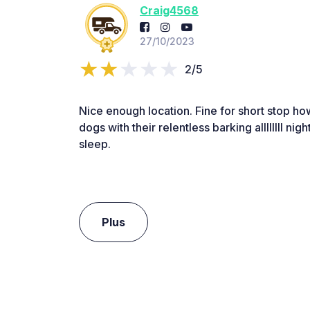
Craig4568
27/10/2023
2/5
Nice enough location. Fine for short stop h
dogs with their relentless barking allllllll nigh
sleep.
Plus