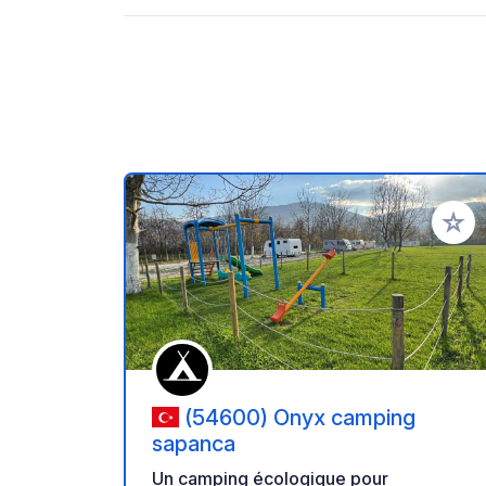
Ajoute
(54600) Onyx camping
sapanca
Un camping écologique pour